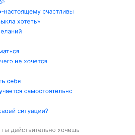
а»
по-настоящему счастливы
выкла хотеть»
желаний
маться
чего не хочется
ть себя
лучается самостоятельно
своей ситуации?
о ты действительно хочешь