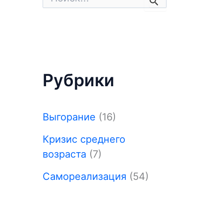
о
и
с
к
:
Рубрики
Выгорание
(16)
Кризис среднего
возраста
(7)
Самореализация
(54)