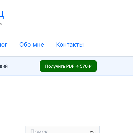
ц
ь
лог
Обо мне
Контакты
твий
Получить PDF → 570 ₽
П