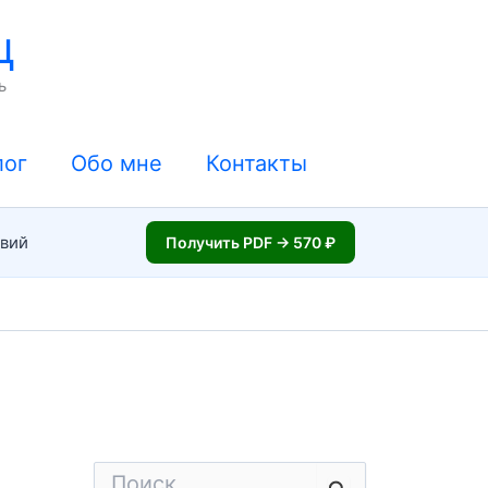
ц
ь
лог
Обо мне
Контакты
твий
Получить PDF → 570 ₽
П