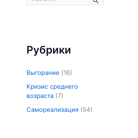
о
и
с
к
:
Рубрики
Выгорание
(16)
Кризис среднего
возраста
(7)
Самореализация
(54)