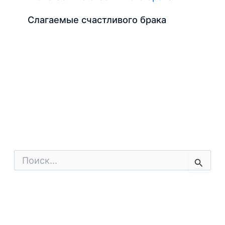
Слагаемые счастливого брака
П
о
и
с
к
: